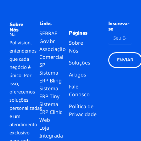
Links
Inscreva-
Sobre
se
Nós
Páginas
SEBRAE
Na
Gov.br
Polivision,
Sobre
Associação
Nós
entendemos
Comercial
que cada
ENVIAR
Soluções
SP
negócio é
Sistema
Artigos
único. Por
ERP Bling
isso,
Fale
Sistema
oferecemos
Conosco
ERP Tiny
soluções
Sistema
Política de
personalizadas
ERP Clinic
Privacidade
e um
Web
atendimento
Loja
exclusivo
Integrada
para cada