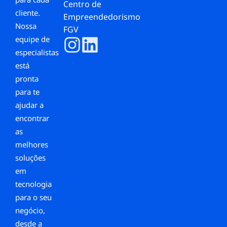
Centro de
cliente.
Empreendedorismo
Nossa
FGV
equipe de
especialistas
está
pronta
para te
ajudar a
encontrar
as
melhores
soluções
em
tecnologia
para o seu
negócio,
desde a