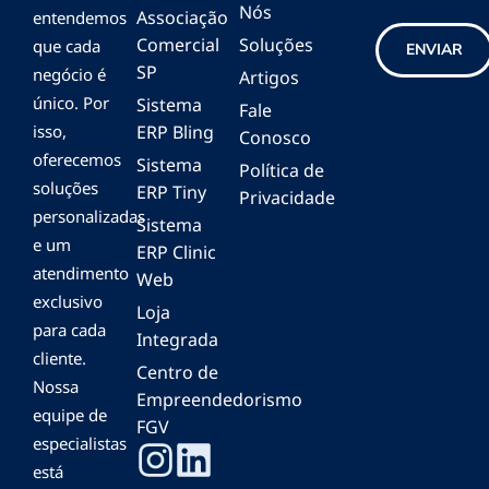
Nós
Associação
entendemos
Comercial
Soluções
que cada
ENVIAR
SP
negócio é
Artigos
único. Por
Sistema
Fale
isso,
ERP Bling
Conosco
oferecemos
Sistema
Política de
soluções
ERP Tiny
Privacidade
personalizadas
Sistema
e um
ERP Clinic
atendimento
Web
exclusivo
Loja
para cada
Integrada
cliente.
Centro de
Nossa
Empreendedorismo
equipe de
FGV
especialistas
está