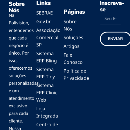
Links
Inscreva-
Sobre
se
Nós
Páginas
SEBRAE
Na
Gov.br
Sobre
Polivision,
Nós
Associação
entendemos
Comercial
Soluções
que cada
ENVIAR
SP
negócio é
Artigos
único. Por
Sistema
Fale
isso,
ERP Bling
Conosco
oferecemos
Sistema
Política de
soluções
ERP Tiny
Privacidade
personalizadas
Sistema
e um
ERP Clinic
atendimento
Web
exclusivo
Loja
para cada
Integrada
cliente.
Centro de
Nossa