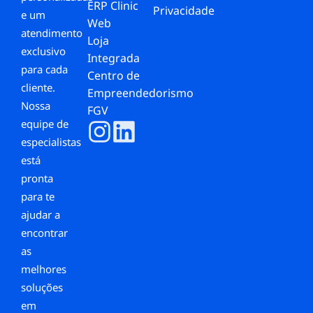
ERP Clinic
Privacidade
e um
Web
atendimento
Loja
exclusivo
Integrada
para cada
Centro de
cliente.
Empreendedorismo
Nossa
FGV
equipe de
especialistas
está
pronta
para te
ajudar a
encontrar
as
melhores
soluções
em