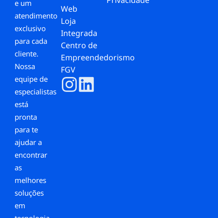
Privacidade
e um
Web
atendimento
Loja
exclusivo
Integrada
para cada
Centro de
cliente.
Empreendedorismo
Nossa
FGV
equipe de
especialistas
está
pronta
para te
ajudar a
encontrar
as
melhores
soluções
em