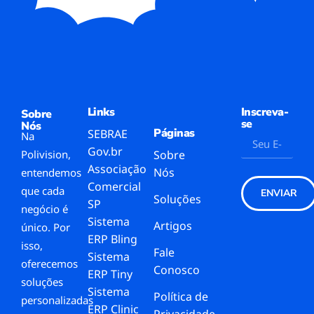
Links
Inscreva-
Sobre
se
Nós
Páginas
SEBRAE
Na
Gov.br
Polivision,
Sobre
Associação
Nós
entendemos
Comercial
que cada
ENVIAR
Soluções
SP
negócio é
Sistema
Artigos
único. Por
ERP Bling
isso,
Fale
Sistema
oferecemos
Conosco
ERP Tiny
soluções
Sistema
Política de
personalizadas
ERP Clinic