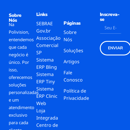
Links
Inscreva-
Sobre
se
Nós
Páginas
SEBRAE
Na
Gov.br
Polivision,
Sobre
Associação
Nós
entendemos
Comercial
que cada
ENVIAR
Soluções
SP
negócio é
Sistema
Artigos
único. Por
ERP Bling
isso,
Fale
Sistema
oferecemos
Conosco
ERP Tiny
soluções
Sistema
Política de
personalizadas
ERP Clinic
Privacidade
e um
Web
atendimento
Loja
exclusivo
Integrada
para cada
Centro de
cliente.