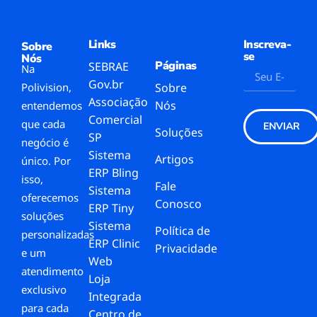
Links
Inscreva-
Sobre
se
Nós
Páginas
SEBRAE
Na
Gov.br
Polivision,
Sobre
Associação
Nós
entendemos
Comercial
que cada
ENVIAR
Soluções
SP
negócio é
Sistema
Artigos
único. Por
ERP Bling
isso,
Fale
Sistema
oferecemos
Conosco
ERP Tiny
soluções
Sistema
Política de
personalizadas
ERP Clinic
Privacidade
e um
Web
atendimento
Loja
exclusivo
Integrada
para cada
Centro de