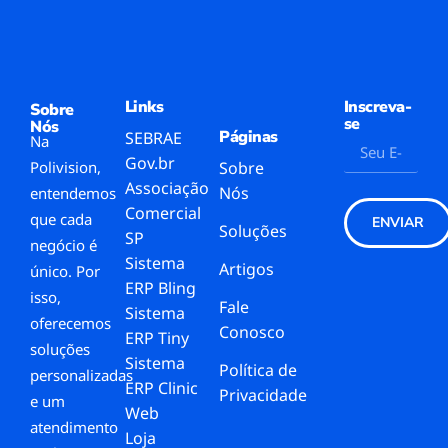
Links
Inscreva-
Sobre
se
Nós
Páginas
SEBRAE
Na
Gov.br
Polivision,
Sobre
Associação
Nós
entendemos
Comercial
que cada
ENVIAR
Soluções
SP
negócio é
Sistema
Artigos
único. Por
ERP Bling
isso,
Fale
Sistema
oferecemos
Conosco
ERP Tiny
soluções
Sistema
Política de
personalizadas
ERP Clinic
Privacidade
e um
Web
atendimento
Loja