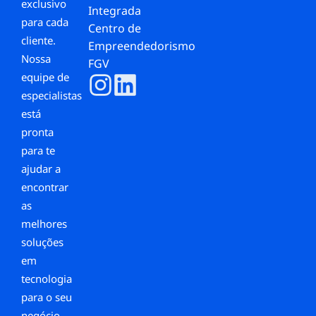
exclusivo
Integrada
para cada
Centro de
cliente.
Empreendedorismo
Nossa
FGV
equipe de
especialistas
está
pronta
para te
ajudar a
encontrar
as
melhores
soluções
em
tecnologia
para o seu
negócio,