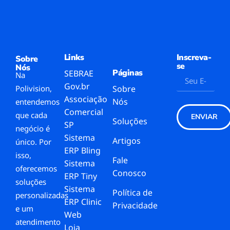
Links
Inscreva-
Sobre
se
Nós
Páginas
SEBRAE
Na
Gov.br
Polivision,
Sobre
Associação
Nós
entendemos
Comercial
que cada
ENVIAR
Soluções
SP
negócio é
Sistema
Artigos
único. Por
ERP Bling
isso,
Fale
Sistema
oferecemos
Conosco
ERP Tiny
soluções
Sistema
Política de
personalizadas
ERP Clinic
Privacidade
e um
Web
atendimento
Loja