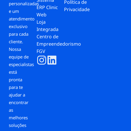
Política de
personalizadas
ERP Clinic
Privacidade
e um
Web
atendimento
Loja
exclusivo
Integrada
para cada
Centro de
cliente.
Empreendedorismo
Nossa
FGV
equipe de
especialistas
está
pronta
para te
ajudar a
encontrar
as
melhores
soluções