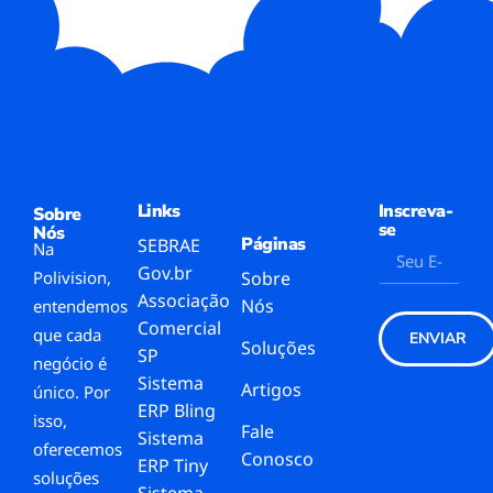
Links
Inscreva-
Sobre
se
Nós
Páginas
SEBRAE
Na
Gov.br
Polivision,
Sobre
Associação
Nós
entendemos
Comercial
que cada
ENVIAR
Soluções
SP
negócio é
Sistema
Artigos
único. Por
ERP Bling
isso,
Fale
Sistema
oferecemos
Conosco
ERP Tiny
soluções
Sistema